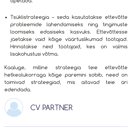
õpetada.
Tsüklistrateegia – seda kasutatakse ettevõtte
probleemide lahendamiseks ning tingimuste
loomiseks edasiseks kasvuks. Ettevõttesse
jäetakse vaid kõige väärtuslikumad töötajad.
Hinnatakse neid töötajaid, kes on valmis
lisakohustusi võtma.
Kaaluge, milline strateegia teie ettevõtte
hetkeolukorraga kõige paremini sobib, need on
toimivad strateegiad, mis aitavad teie äri
edendada.
CV PARTNER