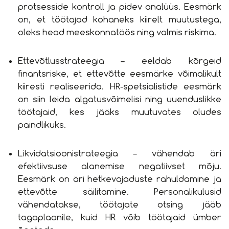
protsesside kontroll ja pidev analüüs. Eesmärk
on, et töötajad kohaneks kiirelt muutustega,
oleks head meeskonnatöös ning valmis riskima.
Ettevõtlusstrateegia – eeldab kõrgeid
finantsriske, et ettevõtte eesmärke võimalikult
kiiresti realiseerida. HR-spetsialistide eesmärk
on siin leida algatusvõimelisi ning uuenduslikke
töötajaid, kes jääks muutuvates oludes
paindlikuks.
Likvidatsioonistrateegia – vähendab äri
efektiivsuse alanemise negatiivset mõju.
Eesmärk on äri hetkevajaduste rahuldamine ja
ettevõtte säilitamine. Personalikulusid
vähendatakse, töötajate otsing jääb
tagaplaanile, kuid HR võib töötajaid ümber