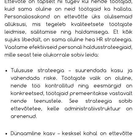
Ettevõte on täpselt nii tugev kui nende töötajad,
kuid sama oluline on neid töötajaid ka hallata.
Personaliosakond on ettevõtte üks olulisemaid
allüksusi, mis tegeleb kvaliteetsete töötajate
leidmise, säilitamise ning haldamisega. Et kõik
sujuks libedalt, on sama oluline hea HR strateegia.
Vaatame efektiivseid personali haldusstrateegiaid,
mille seast teie olukorrale sobiv leida:
Tulususe strateegia – suurendada kasu ja
vähendada riske. Töötajate valik on oluline,
nende töö kontrollitud ning eesmärgid on
konkreetsed, töötajaid premeeritakse vastavalt
nende teenustele. See strateegia sobib
ettevõtetee, kelle administratiivstruktuur on
arenenud.
Dünaamiline kasv – kesksel kohal on ettevõtte